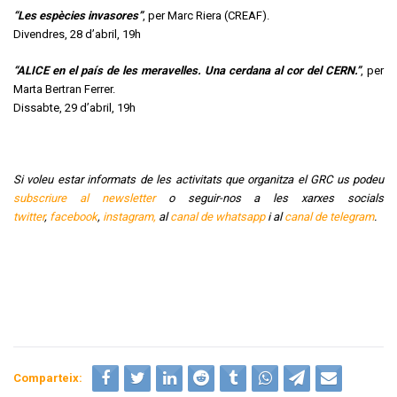
“Les espècies invasores”
, per Marc Riera (CREAF).
Divendres, 28 d’abril, 19h
“ALICE en el país de les meravelles. Una cerdana al cor del CERN.”
, per
Marta Bertran Ferrer.
Dissabte, 29 d’abril, 19h
Si voleu estar informats de les activitats que organitza el GRC us podeu
subscriure al newsletter
o seguir-nos a les xarxes socials
twitter
,
facebook
,
instagram,
al
canal de whatsapp
i al
canal de telegram
.
Comparteix: