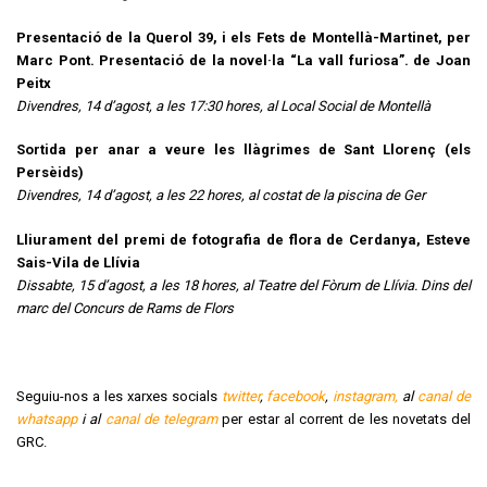
Presentació de la Querol 39, i els Fets de Montellà-Martinet, per
Marc Pont. Presentació de la novel·la “La vall furiosa”. de Joan
Peitx
Divendres, 14 d’agost, a les 17:30 hores, al Local Social de Montellà
Sortida per anar a veure les llàgrimes de Sant Llorenç (els
Persèids)
Divendres, 14 d’agost, a les 22 hores, al costat de la piscina de Ger
Lliurament del premi de fotografia de flora de Cerdanya, Esteve
Sais-Vila de Llívia
Dissabte, 15 d’agost, a les 18 hores, al Teatre del Fòrum de Llívia. Dins del
marc del Concurs de Rams de Flors
Seguiu-nos a les xarxes socials
twitter
,
facebook
,
instagram,
al
canal de
whatsapp
i al
canal de telegram
per estar al corrent de les novetats del
GRC.