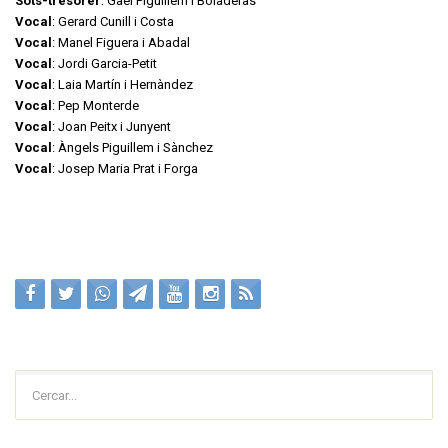
Sots-tresorer
: Gael Piguillem i Boladeras
Vocal
: Gerard Cunill i Costa
Vocal
: Manel Figuera i Abadal
Vocal
: Jordi Garcia-Petit
Vocal
: Laia Martín i Hernàndez
Vocal
: Pep Monterde
Vocal
: Joan Peitx i Junyent
Vocal
: Àngels Piguillem i Sànchez
Vocal
: Josep Maria Prat i Forga
Cercar...