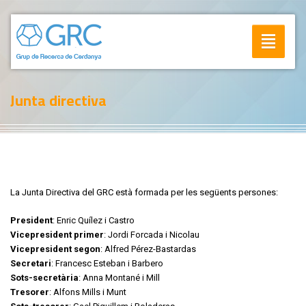
Toggle
navigatio
Junta directiva
La Junta Directiva del GRC està formada per les següents persones:
President
: Enric Quílez i Castro
Vicepresident primer
: Jordi Forcada i Nicolau
Vicepresident segon
: Alfred Pérez-Bastardas
Secretari
: Francesc Esteban i Barbero
Sots-secretària
: Anna Montané i Mill
Tresorer
: Alfons Mills i Munt