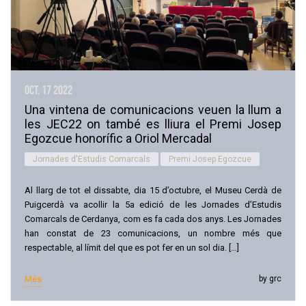
oct. 17
2022
Una vintena de comunicacions veuen la llum a
les JEC22 on també es lliura el Premi Josep
Egozcue honorífic a Oriol Mercadal
Jornades d'Estudis Comarcals
Premi Josep Egozcue
Al llarg de tot el dissabte, dia 15 d’octubre, el Museu Cerdà de
Puigcerdà va acollir la 5a edició de les Jornades d’Estudis
Comarcals de Cerdanya, com es fa cada dos anys. Les Jornades
han constat de 23 comunicacions, un nombre més que
respectable, al límit del que es pot fer en un sol dia. […]
Més
by grc