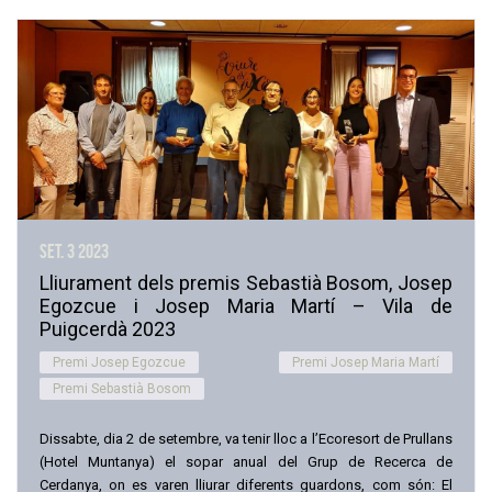
set. 3
2023
Lliurament dels premis Sebastià Bosom, Josep
Egozcue i Josep Maria Martí – Vila de
Puigcerdà 2023
Premi Josep Egozcue
Premi Josep Maria Martí
Premi Sebastià Bosom
Dissabte, dia 2 de setembre, va tenir lloc a l’Ecoresort de Prullans
(Hotel Muntanya) el sopar anual del Grup de Recerca de
Cerdanya, on es varen lliurar diferents guardons, com són: El