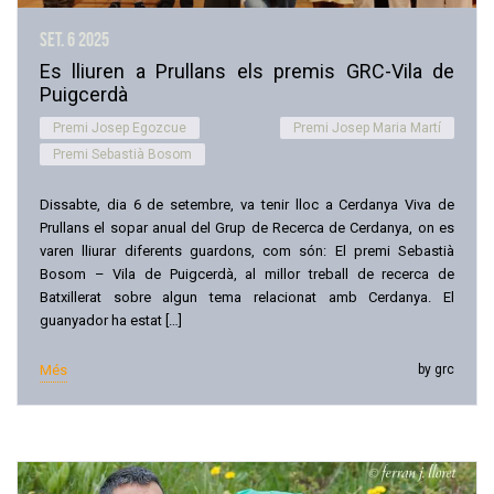
set. 6
2025
Es lliuren a Prullans els premis GRC-Vila de
Puigcerdà
Premi Josep Egozcue
Premi Josep Maria Martí
Premi Sebastià Bosom
Dissabte, dia 6 de setembre, va tenir lloc a Cerdanya Viva de
Prullans el sopar anual del Grup de Recerca de Cerdanya, on es
varen lliurar diferents guardons, com són: El premi Sebastià
Bosom – Vila de Puigcerdà, al millor treball de recerca de
Batxillerat sobre algun tema relacionat amb Cerdanya. El
guanyador ha estat […]
Més
by grc