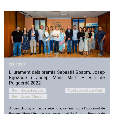
set. 2
2022
Lliurament dels premis Sebastià Bosom, Josep
Egozcue i Josep Maria Martí – Vila de
Puigcerdà 2022
Premi Josep Egozcue
Premi Josep Maria Martí
Premi Sebastià Bosom
Aquest dijous, primer de setembre, va tenir lloc a l’Ecoresort de
Prullans (Hotel Muntanya) el sopar anual del Grup de Recerca de