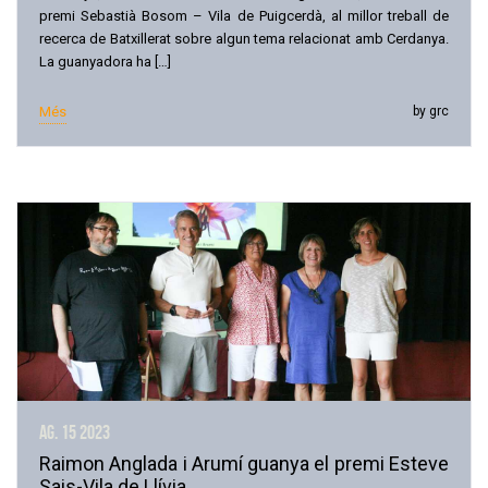
premi Sebastià Bosom – Vila de Puigcerdà, al millor treball de
recerca de Batxillerat sobre algun tema relacionat amb Cerdanya.
La guanyadora ha […]
Més
by grc
ag. 15
2023
Raimon Anglada i Arumí guanya el premi Esteve
Sais-Vila de Llívia