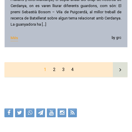
Cerdanya, on es varen lliurar diferents guardons, com són: El
premi Sebastià Bosom – Vila de Puigcerdà, al millor treball de
recerca de Batxillerat sobre algun tema relacionat amb Cerdanya.
La guanyadora ha […]
Més
by grc
1
2
3
4