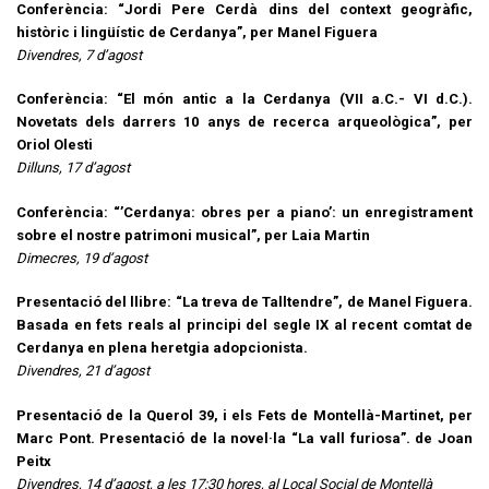
Conferència: “Jordi Pere Cerdà dins del context geogràfic,
històric i lingüístic de Cerdanya”, per Manel Figuera
Divendres, 7 d’agost
Conferència: “El món antic a la Cerdanya (VII a.C.- VI d.C.).
Novetats dels darrers 10 anys de recerca arqueològica”, per
Oriol Olesti
Dilluns, 17 d’agost
Conferència: “’Cerdanya: obres per a piano’: un enregistrament
sobre el nostre patrimoni musical”, per Laia Martin
Dimecres, 19 d’agost
Presentació del llibre: “La treva de Talltendre”, de Manel Figuera.
Basada en fets reals al principi del segle IX al recent comtat de
Cerdanya en plena heretgia adopcionista.
Divendres, 21 d’agost
Presentació de la Querol 39, i els Fets de Montellà-Martinet, per
Marc Pont. Presentació de la novel·la “La vall furiosa”. de Joan
Peitx
Divendres, 14 d’agost, a les 17:30 hores, al Local Social de Montellà