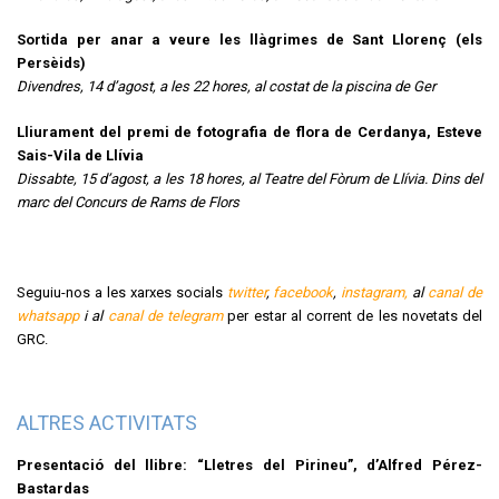
Sortida per anar a veure les llàgrimes de Sant Llorenç (els
Persèids)
Divendres, 14 d’agost, a les 22 hores, al costat de la piscina de Ger
Lliurament del premi de fotografia de flora de Cerdanya, Esteve
Sais-Vila de Llívia
Dissabte, 15 d’agost, a les 18 hores, al Teatre del Fòrum de Llívia. Dins del
marc del Concurs de Rams de Flors
Seguiu-nos a les xarxes socials
twitter
,
facebook
,
instagram,
al
canal de
whatsapp
i al
canal de telegram
per estar al corrent de les novetats del
GRC.
ALTRES ACTIVITATS
Presentació del llibre: “Lletres del Pirineu”, d’Alfred Pérez-
Bastardas