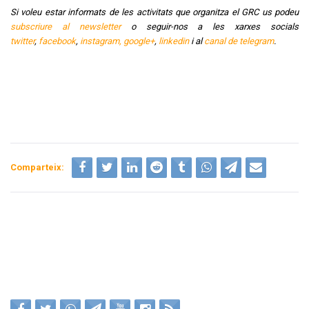
Si voleu estar informats de les activitats que organitza el GRC us podeu
subscriure al newsletter
o seguir-nos a les xarxes socials
twitter
,
facebook
,
instagram,
google+
,
linkedin
i al
canal de telegram
.
Comparteix: