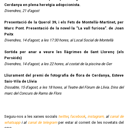
Cerdanya en plena heretgia adopcionista.
Divendres, 21 d’agost
Presentació de la Querol 39, i els Fets de Montellà-Martinet, per
Marc Pont. Presentació de la novel·la “La vall furiosa”. de Joan
Peitx
Divendres, 14 d’agost, a les 17:30 hores, al Local Social de Montellà
Sortida per anar a veure les llàgrimes de Sant Llorenç (els
Persèids)
Divendres, 14 d’agost, a les 22 hores, al costat de la piscina de Ger
Lliurament del premi de fotografia de flora de Cerdanya, Esteve
Sais-Vila de Llívia
Dissabte, 15 d’agost, a les 18 hores, al Teatre del Fòrum de Llívia. Dins del
marc del Concurs de Rams de Flors
Seguiu-nos a les xarxes socials
twitter
,
facebook
,
instagram,
al
canal de
whatsapp
i al
canal de telegram
per estar al corrent de les novetats del