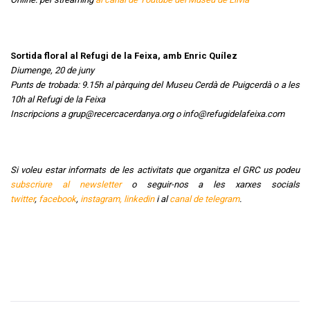
Sortida floral al Refugi de la Feixa, amb Enric Quílez
Diumenge, 20 de juny
Punts de trobada: 9.15h al pàrquing del Museu Cerdà de Puigcerdà o a les
10h al Refugi de la Feixa
Inscripcions a grup@recercacerdanya.org o info@refugidelafeixa.com
Si voleu estar informats de les activitats que organitza el GRC us podeu
subscriure al newsletter
o seguir-nos a les xarxes socials
twitter
,
facebook
,
instagram,
linkedin
i al
canal de telegram
.