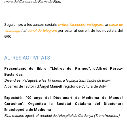
marc del Concurs de Rams de Flors
Seguiu-nos a les xarxes socials
twitter
,
facebook
,
instagram,
al
canal de
whatsapp
i al
canal de telegram
per estar al corrent de les novetats del
GRC.
ALTRES ACTIVITATS
Presentació del llibre: “Lletres del Pirineu”, d’Alfred Pérez-
Bastardas
Divendres, 7 d’agost, a les 19 hores, a la plaça Sant Isidre de Bolvir
A càrrec de l’autor i d’Àngel Maurell, regidor de Cultura de Bolvir
Exposició: “90 anys del Diccionari de Medicina de Manuel
Corachan”. Organitza la Societat Catalana del Diccionari
Enciclopèdic de Medicina
Fins mitjans agost, al vestíbul de l’Hospital de Cerdanya (Transfronterer)