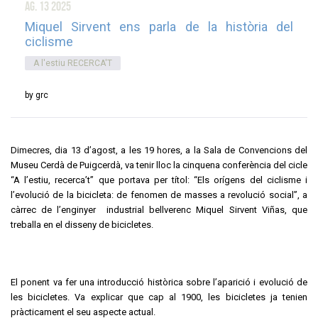
ag. 13
2025
Miquel Sirvent ens parla de la història del
ciclisme
A l'estiu RECERCA'T
by grc
Dimecres, dia 13 d’agost, a les 19 hores, a la Sala de Convencions del
Museu Cerdà de Puigcerdà, va tenir lloc la cinquena conferència del cicle
“A l’estiu, recerca’t” que portava per títol: “Els orígens del ciclisme i
l’evolució de la bicicleta: de fenomen de masses a revolució social”, a
càrrec de l’enginyer industrial bellverenc Miquel Sirvent Viñas, que
treballa en el disseny de bicicletes.
El ponent va fer una introducció històrica sobre l’aparició i evolució de
les bicicletes. Va explicar que cap al 1900, les bicicletes ja tenien
pràcticament el seu aspecte actual.