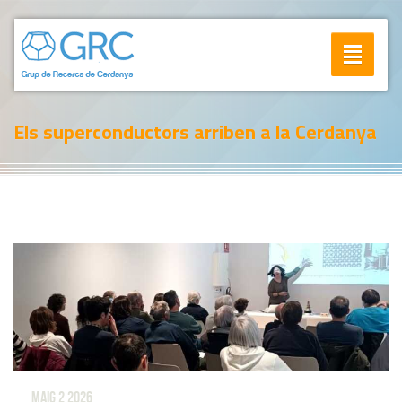
Toggle
navigatio
Els superconductors arriben a la Cerdanya
maig 2
2026