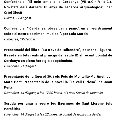
Conferència: “El món antic a la Cerdanya (VII a.C.- VI d.C.).
Novetats dels darrers 10 anys de recerca arqueològica”, per
Oriol Olesti
Dilluns, 17 d’agost
Conferència: “’Cerdanya: obres per a piano’: un enregistrament
sobre el nostre patrimoni musical”, per Laia Martin
Dimecres, 19 d’agost
Presentació del llibre: “La treva de Talltendre”, de Manel Figuera.
Basada en fets reals al principi del segle IX al recent comtat de
Cerdanya en plena heretgia adopcionista.
Divendres, 21 d’agost
Presentació de la Querol 39, i els Fets de Montellà-Martinet, per
Marc Pont. Presentació de la novel·la “La vall furiosa”. de Joan
Peitx
Divendres, 14 d’agost, a les 17:30 hores, al Local Social de Montellà
Sortida per anar a veure les llàgrimes de Sant Llorenç (els
Persèids)
Divendres, 14 d’agost, a les 22 hores, al costat de la piscina de Ger