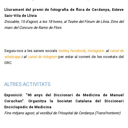
Lliurament del premi de fotografia de flora de Cerdanya, Esteve
Sais-Vila de Llívia
Dissabte, 15 d’agost, a les 18 hores, al Teatre del Fòrum de Llívia. Dins del
marc del Concurs de Rams de Flors
Seguiu-nos a les xarxes socials
twitter
,
facebook
,
instagram,
al
canal de
whatsapp
i al
canal de telegram
per estar al corrent de les novetats del
GRC.
ALTRES ACTIVITATS
Exposició: “90 anys del Diccionari de Medicina de Manuel
Corachan”. Organitza la Societat Catalana del Diccionari
Enciclopèdic de Medicina
Fins mitjans agost, al vestíbul de l’Hospital de Cerdanya (Transfronterer)