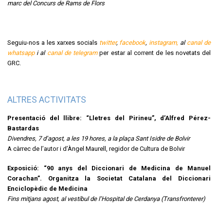
marc del Concurs de Rams de Flors
Seguiu-nos a les xarxes socials
twitter
,
facebook
,
instagram,
al
canal de
whatsapp
i al
canal de telegram
per estar al corrent de les novetats del
GRC.
ALTRES ACTIVITATS
Presentació del llibre: “Lletres del Pirineu”, d’Alfred Pérez-
Bastardas
Divendres, 7 d’agost, a les 19 hores, a la plaça Sant Isidre de Bolvir
A càrrec de l’autor i d’Àngel Maurell, regidor de Cultura de Bolvir
Exposició: “90 anys del Diccionari de Medicina de Manuel
Corachan”. Organitza la Societat Catalana del Diccionari
Enciclopèdic de Medicina
Fins mitjans agost, al vestíbul de l’Hospital de Cerdanya (Transfronterer)