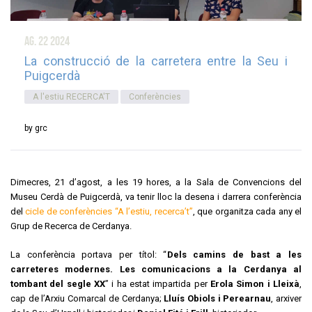
ag. 22
2024
La construcció de la carretera entre la Seu i
Puigcerdà
A l'estiu RECERCA'T
Conferències
by grc
Dimecres, 21 d’agost, a les 19 hores, a la Sala de Convencions del
Museu Cerdà de Puigcerdà, va tenir lloc la desena i darrera conferència
del
cicle de conferències “A l’estiu, recerca’t”
, que organitza cada any el
Grup de Recerca de Cerdanya.
La conferència portava per títol: “
Dels camins de bast a les
carreteres modernes. Les comunicacions a la Cerdanya al
tombant del segle XX
” i ha estat impartida per
Erola Simon i Lleixà
,
cap de l’Arxiu Comarcal de Cerdanya;
Lluís Obiols i Perearnau
, arxiver