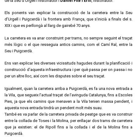
de la Seu d’Urgell i historiador i
Daniel Fité i Erill
, historiador.
Els ponents van explicar la construcció de la carretera entre la Seu
d’Urgell i Puigcerdà i la frontera amb França, que s’inicià a finals del s.
XIX i que es perllongà al llarg de gairebé 70 anys.
La carretera es va anar construint per trams, no sempre seguint el traçat
més lògic o el que resseguia antics camins, com el Camí Ral, entre la
Seu i Puigcerdà.
Ens van explicar les diverses vicissituds hagudes durant la planificació i
construcció d’aquesta infraestructura i per què passa per on passa i no
per un altre lloc, així com les disputes sobre el seu traçat.
Igualment, quan la carretera arriba a Puigcerdà, es fa una nova entrada a
la Vila, que segueix l’actual traçat de l’avinguda Catalunya, fins a Escoles
Pies, ja que els camins que menaven a la Vila tenien massa pendent, i
aquesta nova entrada tindrà un pendent molt més suau.
També es va parlar de la carretera privada de peatge que es va construir
entre la collada de Toses i la Molina, per enllaçar dos trams de carretera
que ja existien: el de Ripoll fins a la collada i el de la Molina fins a
Puigcerdà.