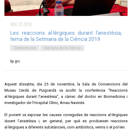
nov. 25
2019
Les reaccions al·lèrgiques durant l’anestèsia,
tema de la Setmana de la Ciència 2019
Conferències
Setmana de la Ciència
by grc
Aquest dissabte, dia 25 de novembre, la Sala de Convencions del
Museu Cerdà de Puigcerdà va acollir la conferència “Reaccions
al·lèrgiques durant l’anestèsia”, a càrrec del doctor en Biomedicina i
investigador de l’Hospital Clínic, Arnau Navinés.
El ponent va exposar les causes conegudes de reaccions al·lèrgiques
durant l’anestèsia i, en general, per què es produeixen reaccions
al·lèrgiques a diferents substàncies, com antibiòtics, verins o el pol·len.