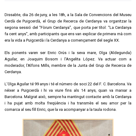
Dissabte, dia 26 de juny, a les 18h, a la Sala de Convencions del Museu
Cerdà de Puigcerdà, el Grup de Recerca de Cerdanya va organitzar la
segona sessió del “Fòrum Cerdanya”, que porta per títol: “La Cerdanya
fa cent anys”, amb participants que ens van explicar de primera mà com
era la vida a Puigcerdà i la Cerdanya a començament del segle XX.
Els ponents varen ser Enric Orús i la seva mare, Olga (Aldegunda)
Aguilar, en Joaquim Bosom i l’Angelita López. Va actuar com a
moderador, l’Alfons Mills, membre de la Junta del Grup de Recerca de
Cerdanya.
L’Olga Aguilar té 99 anys i té el número de soci 22 del F. C. Barcelona. Va
néixer a Puigcerdà i hi va viure fins als 14 anys, quan va marxar a
Barcelona. Malgrat això, sempre ha mantingut contacte amb la Cerdanya
i ha pujat amb molta freqüència i ha transmès el seu amor per la
comarca al seu fill Enric, que la va acompanyar a la taula rodona.