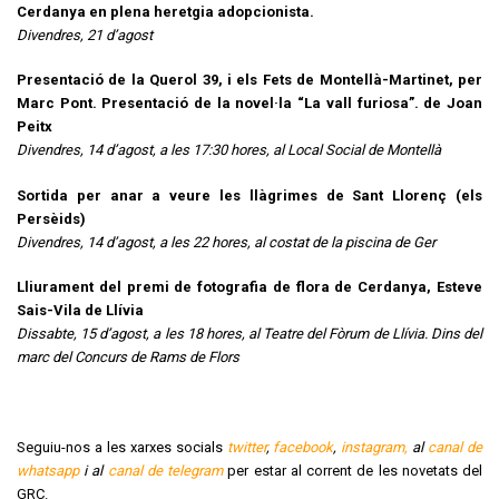
Cerdanya en plena heretgia adopcionista.
Divendres, 21 d’agost
Presentació de la Querol 39, i els Fets de Montellà-Martinet, per
Marc Pont. Presentació de la novel·la “La vall furiosa”. de Joan
Peitx
Divendres, 14 d’agost, a les 17:30 hores, al Local Social de Montellà
Sortida per anar a veure les llàgrimes de Sant Llorenç (els
Persèids)
Divendres, 14 d’agost, a les 22 hores, al costat de la piscina de Ger
Lliurament del premi de fotografia de flora de Cerdanya, Esteve
Sais-Vila de Llívia
Dissabte, 15 d’agost, a les 18 hores, al Teatre del Fòrum de Llívia. Dins del
marc del Concurs de Rams de Flors
Seguiu-nos a les xarxes socials
twitter
,
facebook
,
instagram,
al
canal de
whatsapp
i al
canal de telegram
per estar al corrent de les novetats del
GRC.