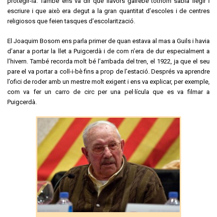
protegir-la. També ens va dir que llavors gairebé tothom sabia llegir i
escriure i que això era degut a la gran quantitat d’escoles i de centres
religiosos que feien tasques d’escolarització.
El Joaquim Bosom ens parla primer de quan estava al mas a Guils i havia
d’anar a portar la llet a Puigcerdà i de com n’era de dur especialment a
l’hivern. També recorda molt bé l’arribada del tren, el 1922, ja que el seu
pare el va portar a coll-i-bè fins a prop de l’estació. Després va aprendre
l’ofici de roder amb un mestre molt exigent i ens va explicar, per exemple,
com va fer un carro de circ per una pel·lícula que es va filmar a
Puigcerdà.