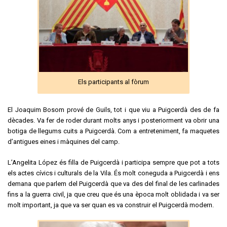
Els participants al fòrum
El Joaquim Bosom prové de Guils, tot i que viu a Puigcerdà des de fa
dècades. Va fer de roder durant molts anys i posteriorment va obrir una
botiga de llegums cuits a Puigcerdà. Com a entreteniment, fa maquetes
d’antigues eines i màquines del camp.
L’Angelita López és filla de Puigcerdà i participa sempre que pot a tots
els actes cívics i culturals de la Vila. És molt coneguda a Puigcerdà i ens
demana que parlem del Puigcerdà que va des del final de les carlinades
fins a la guerra civil, ja que creu que és una època molt oblidada i va ser
molt important, ja que va ser quan es va construir el Puigcerdà modern.