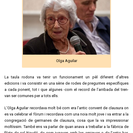
Olga Aguilar
La taula rodona va tenir un funcionament un pèl diferent d’altres
edicions i va consistir en una sèrie de rodes de preguntes específiques
a cada ponent, tot i que algunes -com el record de l’arribada del tren-
van ser comunes per a tots ells.
L’Olga Aguilar recordava molt bé com era l’antic convent de clausura on
es va celebrar el fòrum i recordava com una noia molt jove i va entrar a la
congregació de germanes de clausura, cosa que la va impressionar
moltíssim. També ens va parlar de quan anava a treballar a la fàbrica de
filats de cal Naudó, de com jugaven amb les amigues o de l’antic bar,