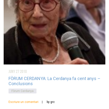
juny 27
2010
FÒRUM CERDANYA: La Cerdanya fa cent anys –
Conclusions
Fòrum Cerdanya
Escriure un comentari
by grc