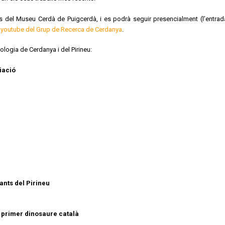
ctes del Museu Cerdà de Puigcerdà, i es podrà seguir presencialment (l’entra
 youtube del Grup de Recerca de Cerdanya
.
logia de Cerdanya i del Pirineu:
iació
gants del Pirineu
l primer dinosaure català