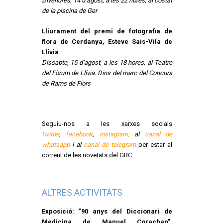
Divendres, 14 d’agost, a les 22 hores, al costat
de la piscina de Ger
Lliurament del premi de fotografia de
flora de Cerdanya, Esteve Sais-Vila de
Llívia
Dissabte, 15 d’agost, a les 18 hores, al Teatre
del Fòrum de Llívia. Dins del marc del Concurs
de Rams de Flors
Seguiu-nos a les xarxes socials
twitter
,
facebook
,
instagram,
al
canal de
whatsapp
i al
canal de telegram
per estar al
corrent de les novetats del GRC.
ALTRES ACTIVITATS
Exposició: “90 anys del Diccionari de
Medicina de Manuel Corachan”.