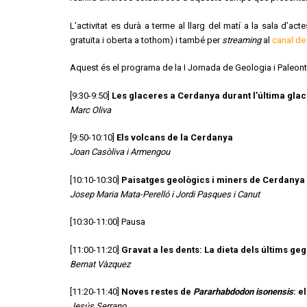
L’activitat es durà a terme al llarg del matí a la sala d’a
gratuïta i oberta a tothom) i també per
streaming
al
canal de
Aquest és el programa de la I Jornada de Geologia i Paleonto
[9:30-9:50]
Les glaceres a Cerdanya durant l’última glac
Marc Oliva
[9:50-10:10]
Els volcans de la Cerdanya
Joan Casòliva i Armengou
[10:10-10:30]
Paisatges geològics i miners de Cerdanya
Josep Maria Mata-Perelló i Jordi Pasques i Canut
[10:30-11:00] Pausa
[11:00-11:20]
Gravat a les dents: La dieta dels últims ge
Bernat Vàzquez
[11:20-11:40]
Noves restes de
Pararhabdodon isonensis
: e
Jesús Serrano