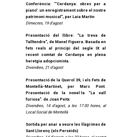
Conferència: “’Cerdanya: obres per a
piano’: un enregistrament sobre el nostre
patrimoni musical”, per Laia Martin
Dimecres, 19 d’agost
Presentació del llibre: “La treva de
Talltendre”, de Manel Figuera. Basada en
fets reals al principi del segle IX al
recent comtat de Cerdanya en plena
heretgia adopcionista.
Divendres, 21 d’agost
Presentació de la Querol 39, i els Fets de
Montellà-Martinet, per Marc Pont.
Presentació de la novel·la “La vall
furiosa”. de Joan Peitx
Divendres, 14 d’agost, a les 17:30 hores, al
Local Social de Montellà
Sortida per anar a veure les llàgrimes de
Sant Llorenç (els Persèids)