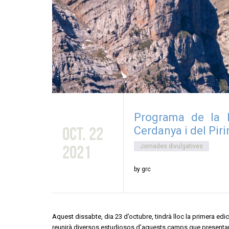
Programa de la I
oct. 22
Cerdanya i del Pir
2021
Jornades divulgatives
by grc
Aquest dissabte, dia 23 d’octubre, tindrà lloc la primera ed
reunirà diversos estudiosos d’aquests camps que presentara