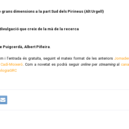
 grans dimensions a la part Sud dels Pirineus (Alt Urgell)
divulgació que creix de la mà de la recerca
de Puigcerdà, Albert Piñeira
.
 i l’entrada és gratuïta, seguint el mateix format de les anteriors
Jornade
 Cadí-Moixeró
. Com a novetat es podrà seguir
online
per
streaming
al
cana
eologiaGRC