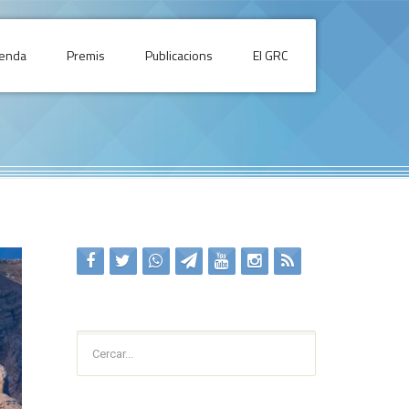
enda
Premis
Publicacions
El GRC
Cercar...