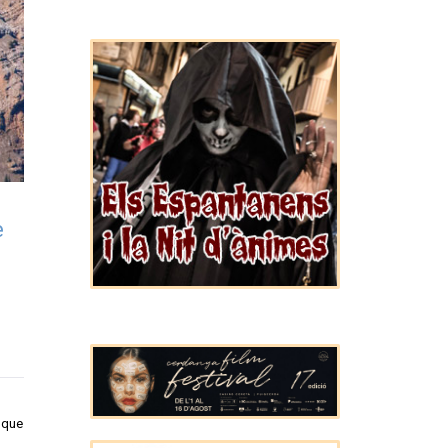
e
u que