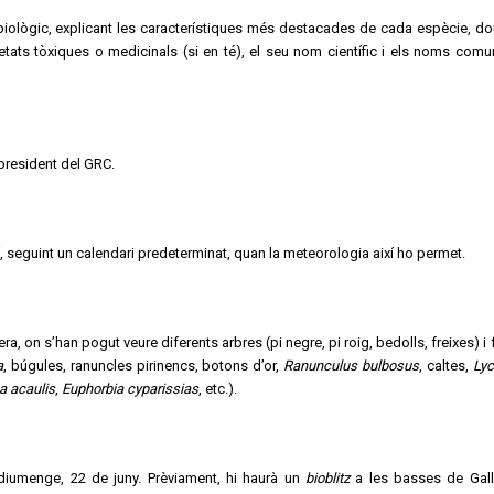
t biològic, explicant les característiques més destacades de cada espècie, d
ietats tòxiques o medicinals (si en té), el seu nom científic i els noms comu
 president del GRC.
, seguint un calendari predeterminat, quan la meteorologia així ho permet.
a, on s’han pogut veure diferents arbres (pi negre, pi roig, bedolls, freixes) i 
a
, búgules, ranuncles pirinencs, botons d’or,
Ranunculus bulbosus
, caltes,
Lyc
a acaulis
,
Euphorbia cyparissias
, etc.).
 diumenge, 22 de juny. Prèviament, hi haurà un
bioblitz
a les basses de Gall