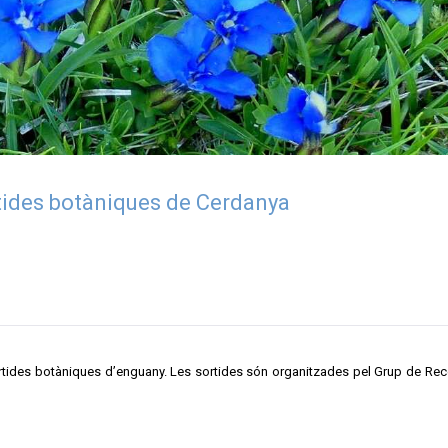
ides botàniques de Cerdanya
sortides botàniques d’enguany. Les sortides són organitzades pel Grup de Rec