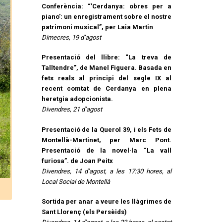
Conferència: “’Cerdanya: obres per a
piano’: un enregistrament sobre el nostre
patrimoni musical”, per Laia Martin
Dimecres, 19 d’agost
Presentació del llibre: “La treva de
Talltendre”, de Manel Figuera. Basada en
fets reals al principi del segle IX al
recent comtat de Cerdanya en plena
heretgia adopcionista.
Divendres, 21 d’agost
Presentació de la Querol 39, i els Fets de
Montellà-Martinet, per Marc Pont.
Presentació de la novel·la “La vall
furiosa”. de Joan Peitx
Divendres, 14 d’agost, a les 17:30 hores, al
Local Social de Montellà
Sortida per anar a veure les llàgrimes de
Sant Llorenç (els Persèids)