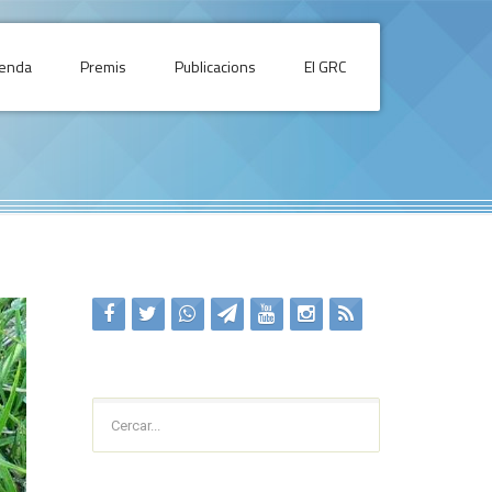
enda
Premis
Publicacions
El GRC
Cercar...