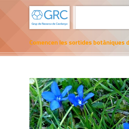
Comencen les sortides botàniques 