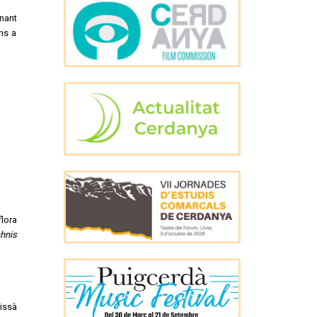
onant
ns a
flora
hnis
issà