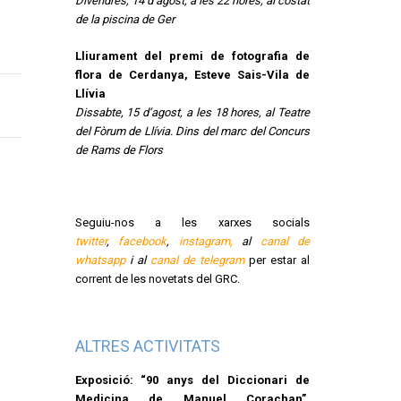
Divendres, 14 d’agost, a les 22 hores, al costat
de la piscina de Ger
Lliurament del premi de fotografia de
flora de Cerdanya, Esteve Sais-Vila de
Llívia
Dissabte, 15 d’agost, a les 18 hores, al Teatre
del Fòrum de Llívia. Dins del marc del Concurs
de Rams de Flors
Seguiu-nos a les xarxes socials
twitter
,
facebook
,
instagram,
al
canal de
whatsapp
i al
canal de telegram
per estar al
corrent de les novetats del GRC.
ALTRES ACTIVITATS
Exposició: “90 anys del Diccionari de
Medicina de Manuel Corachan”.