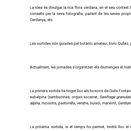
La idea és divulgar la rica flora cerdana, en el seu contex
consells per la seva fotografia, parlant de les seves prop
Cerdanya, etc.
Les sortides són guiades pel botànic amateur, Enric Quílez,
Actualment, les jornades s’organitzen els diumenges al matí
La primera sortida ha tingut lloc als boscos de Guils Fontaner
subalpina (sambucines, orquis socarrat,
Saxifraga granulat
alpina
, miosotis, pastorella, veratre, buixol, marxívol,
Gentian
La pròxima sortida, si el temps ho permet, tindrà lloc el