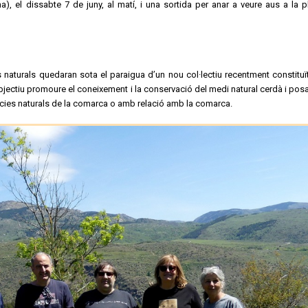
, el dissabte 7 de juny, al matí, i una sortida per anar a veure aus a la p
 naturals quedaran sota el paraigua d’un nou col·lectiu recentment constituït
bjectiu promoure el coneixement i la conservació del medi natural cerdà i pos
ències naturals de la comarca o amb relació amb la comarca.