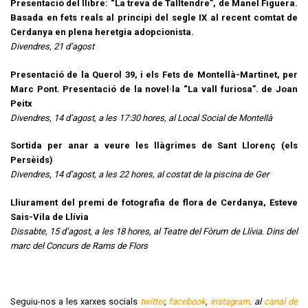
Presentació del llibre: “La treva de Talltendre”, de Manel Figuera.
Basada en fets reals al principi del segle IX al recent comtat de
Cerdanya en plena heretgia adopcionista.
Divendres, 21 d’agost
Presentació de la Querol 39, i els Fets de Montellà-Martinet, per
Marc Pont. Presentació de la novel·la “La vall furiosa”. de Joan
Peitx
Divendres, 14 d’agost, a les 17:30 hores, al Local Social de Montellà
Sortida per anar a veure les llàgrimes de Sant Llorenç (els
Persèids)
Divendres, 14 d’agost, a les 22 hores, al costat de la piscina de Ger
Lliurament del premi de fotografia de flora de Cerdanya, Esteve
Sais-Vila de Llívia
Dissabte, 15 d’agost, a les 18 hores, al Teatre del Fòrum de Llívia. Dins del
marc del Concurs de Rams de Flors
Seguiu-nos a les xarxes socials
twitter
,
facebook
,
instagram,
al
canal de