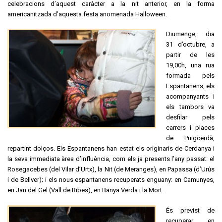
celebracions d’aquest caràcter a la nit anterior, en la forma
americanitzada d’aquesta festa anomenada Halloween.
Diumenge, dia
31 d’octubre, a
partir de les
19,00h, una rua
formada pels
Espantanens, els
acompanyants i
els tambors va
desfilar pels
carrers i places
de Puigcerdà,
repartint dolços. Els Espantanens han estat els originaris de Cerdanya i
la seva immediata àrea d’influència, com els ja presents l’any passat: el
Rosegacebes (del Vilar d’Urtx), la Nit (de Meranges), en Papassa (d’Urús
i de Bellver); i els nous espantanens recuperats enguany: en Camunyes,
en Jan del Gel (Vall de Ribes), en Banya Verda i la Mort.
És previst de
recuperar en