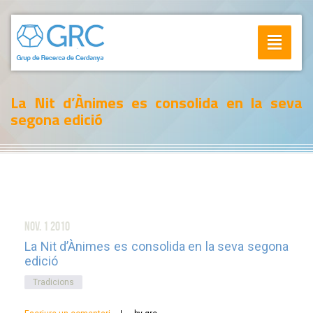
Toggle
navigatio
La Nit d’Ànimes es consolida en la seva
segona edició
nov. 1
2010
La Nit d’Ànimes es consolida en la seva segona
edició
Tradicions