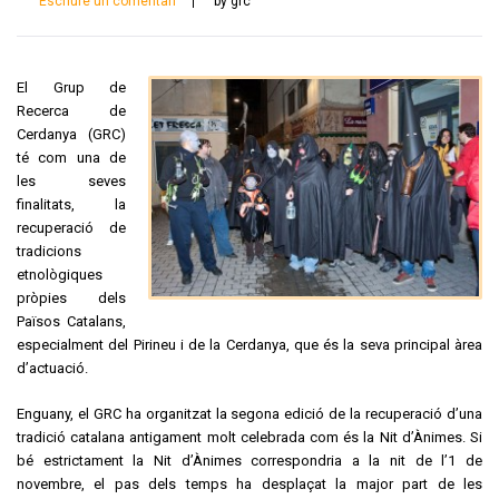
Escriure un comentari
by grc
El Grup de
Recerca de
Cerdanya (GRC)
té com una de
les seves
finalitats, la
recuperació de
tradicions
etnològiques
pròpies dels
Països Catalans,
especialment del Pirineu i de la Cerdanya, que és la seva principal àrea
d’actuació.
Enguany, el GRC ha organitzat la segona edició de la recuperació d’una
tradició catalana antigament molt celebrada com és la Nit d’Ànimes. Si
bé estrictament la Nit d’Ànimes correspondria a la nit de l’1 de
novembre, el pas dels temps ha desplaçat la major part de les