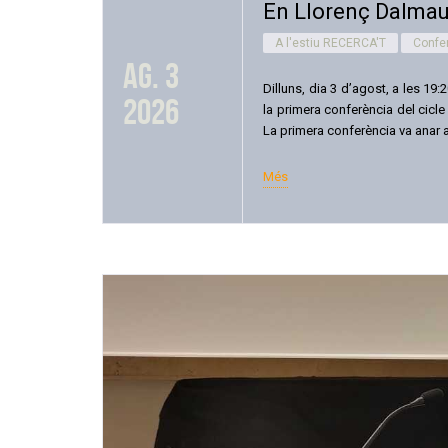
En Llorenç Dalmau
A l'estiu RECERCA'T
Confe
ag. 3
Dilluns, dia 3 d’agost, a les 19
2026
la primera conferència del cicle
La primera conferència va anar a
Més