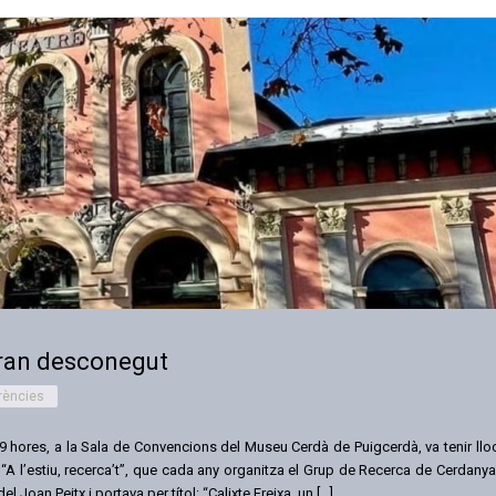
 gran desconegut
rències
19 hores, a la Sala de Convencions del Museu Cerdà de Puigcerdà, va tenir llo
“A l’estiu, recerca’t”, que cada any organitza el Grup de Recerca de Cerdanya
l Joan Peitx i portava per títol: “Calixte Freixa, un […]