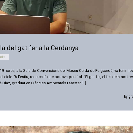
la del gat fer a la Cerdanya
tats
 19 hores, a la Sala de Convencions del Museu Cerdà de Puigcerdà, va tenir llo
 cicle “A l’estiu, recerca’t” que portava per títol: “El gat fer, el felí dels nostre
é Díaz, graduat en Ciències Ambientals i Màster […]
by gr