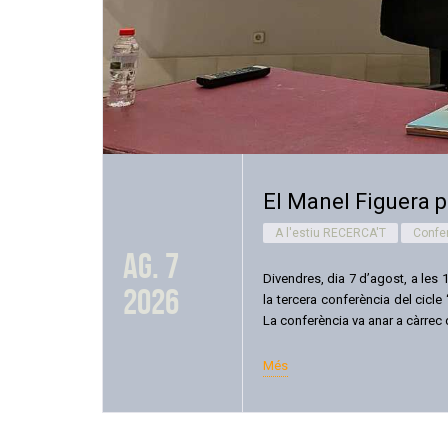
El Manel Figuera p
A l'estiu RECERCA'T
Confe
ag. 7
Divendres, dia 7 d’agost, a les 
2026
la tercera conferència del cicle
La conferència va anar a càrrec 
Més