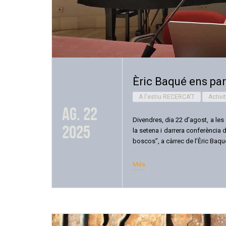
Èric Baqué ens par
A l'estiu RECERCA'T
Activi
ag. 22
Divendres, dia 22 d’agost, a les
2025
la setena i darrera conferència del
boscos”, a càrrec de l’Èric Baqu
Més