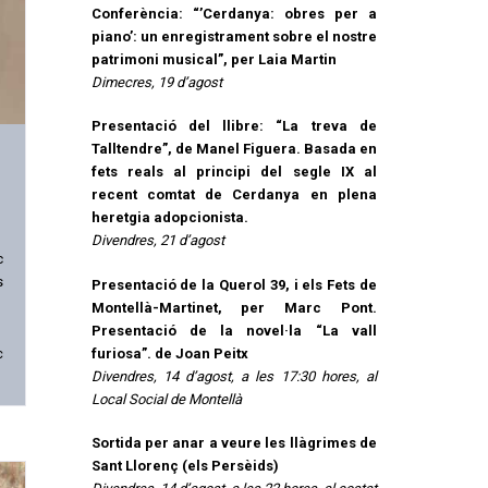
Conferència: “’Cerdanya: obres per a
piano’: un enregistrament sobre el nostre
patrimoni musical”, per Laia Martin
Dimecres, 19 d’agost
Presentació del llibre: “La treva de
Talltendre”, de Manel Figuera. Basada en
fets reals al principi del segle IX al
recent comtat de Cerdanya en plena
heretgia adopcionista.
Divendres, 21 d’agost
c
s
Presentació de la Querol 39, i els Fets de
Montellà-Martinet, per Marc Pont.
Presentació de la novel·la “La vall
furiosa”. de Joan Peitx
c
Divendres, 14 d’agost, a les 17:30 hores, al
Local Social de Montellà
Sortida per anar a veure les llàgrimes de
Sant Llorenç (els Persèids)