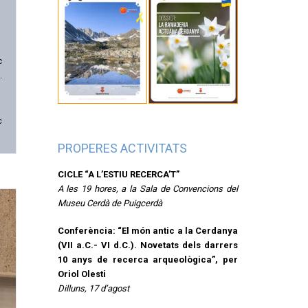
c
.
c
PROPERES ACTIVITATS
CICLE “A L’ESTIU RECERCA’T”
A les 19 hores, a la Sala de Convencions del
Museu Cerdà de Puigcerdà
Conferència: “El món antic a la Cerdanya
(VII a.C.- VI d.C.). Novetats dels darrers
10 anys de recerca arqueològica”, per
Oriol Olesti
Dilluns, 17 d’agost