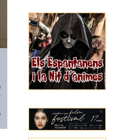
c
.
c