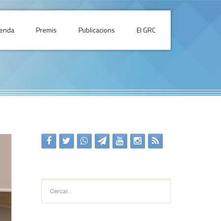
enda
Premis
Publicacions
El GRC
Cercar...