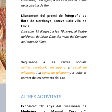
Divendres, 14 d’agost, a les 22 hores, al costat
de la piscina de Ger
Lliurament del premi de fotografia de
flora de Cerdanya, Esteve Sais-Vila de
Llívia
Dissabte, 15 d’agost, a les 18 hores, al Teatre
del Fòrum de Llívia. Dins del marc del Concurs
de Rams de Flors
Seguiu-nos a les xarxes socials
twitter
,
facebook
,
instagram,
al
canal de
whatsapp
i al
canal de telegram
per estar al
corrent de les novetats del GRC.
ALTRES ACTIVITATS
Exposició: “90 anys del Diccionari de
Medicina de Manuel Corachan”.