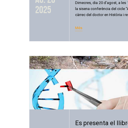
Dimecres, dia 20 d’agost, a les 
2025
la sisena conferència del cicle “A
càrrec del doctor en Història i 
Més
Es presenta el lli