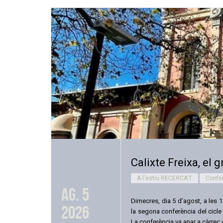
Calixte Freixa, el
A l'estiu RECERCA'T
Confe
ag. 5
Dimecres, dia 5 d’agost, a les 
2026
la segona conferència del cicle 
La conferència va anar a càrrec de