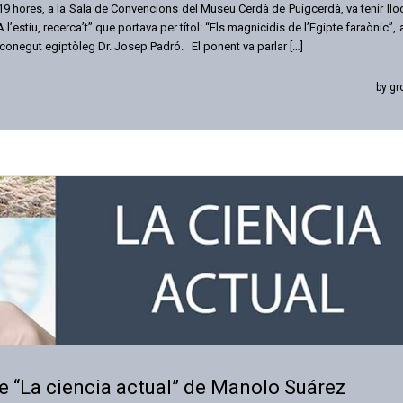
19 hores, a la Sala de Convencions del Museu Cerdà de Puigcerdà, va tenir llo
 l’estiu, recerca’t” que portava per títol: “Els magnicidis de l’Egipte faraònic”, 
reconegut egiptòleg Dr. Josep Padró. El ponent va parlar […]
by gr
bre “La ciencia actual” de Manolo Suárez