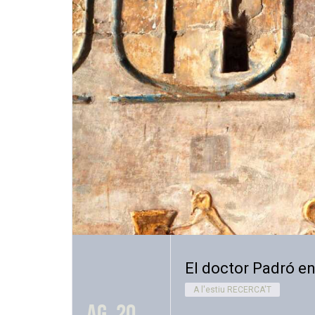
El doctor Padró en
A l'estiu RECERCA'T
ag. 20