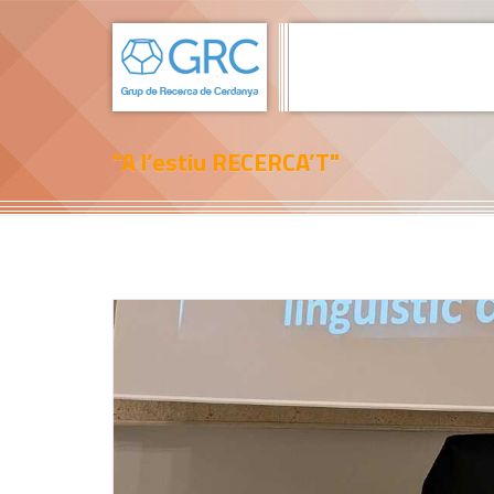
"A l’estiu RECERCA’T"