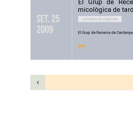
El Grup de Rece
micològica de tar
set. 25
Jornades divulgatives
2009
El Grup de Recerca de Cerdanya 
Més