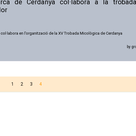
rca de Cerdanya col·labora a la trobad
dor
col·labora en l’organització de la XV Trobada Micològica de Cerdanya
by gr
1
2
3
4