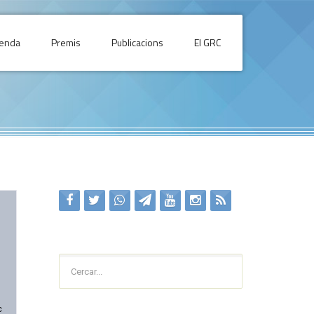
enda
Premis
Publicacions
El GRC
Cercar...
c