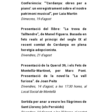
Conferència: “’Cerdanya: obres per a
piano’: un enregistrament sobre el nostre
patrimoni musical”, per Laia Martin
Dimecres, 19 d’agost
Presentació del llibre: “La treva de
Talltendre”, de Manel Figuera. Basada en
fets reals al principi del segle IX al
recent comtat de Cerdanya en plena
heretgia adopcionista.
Divendres, 21 d’agost
Presentació de la Querol 39, i els Fets de
Montellà-Martinet, per Marc Pont.
Presentació de la novel·la “La vall
furiosa”. de Joan Peitx
Divendres, 14 d’agost, a les 17:30 hores, al
Local Social de Montellà
Sortida per anar a veure les llàgrimes de
Sant Llorenç (els Persèids)