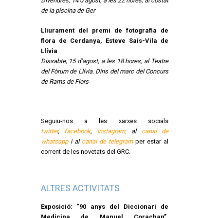
Divendres, 14 d’agost, a les 22 hores, al costat
de la piscina de Ger
Lliurament del premi de fotografia de
flora de Cerdanya, Esteve Sais-Vila de
Llívia
Dissabte, 15 d’agost, a les 18 hores, al Teatre
del Fòrum de Llívia. Dins del marc del Concurs
de Rams de Flors
Seguiu-nos a les xarxes socials
twitter
,
facebook
,
instagram,
al
canal de
whatsapp
i al
canal de telegram
per estar al
corrent de les novetats del GRC.
ALTRES ACTIVITATS
Exposició: “90 anys del Diccionari de
Medicina de Manuel Corachan”.