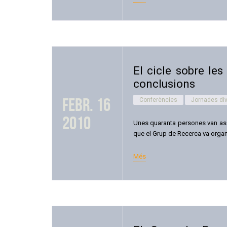
El cicle sobre les
conclusions
febr. 16
Conferències
Jornades div
2010
Unes quaranta persones van assis
que el Grup de Recerca va organi
Més