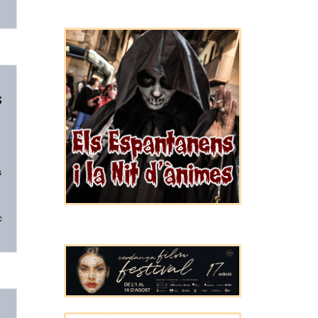
s
s
c