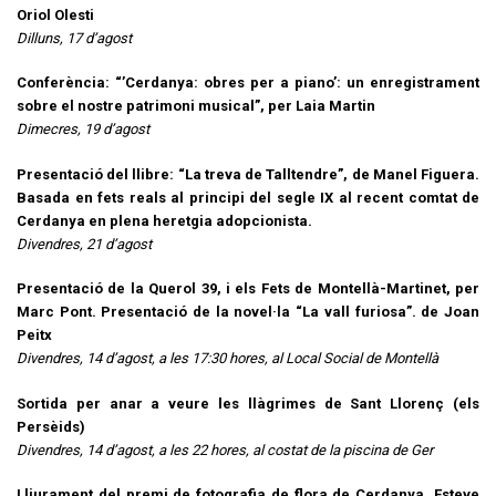
Oriol Olesti
Dilluns, 17 d’agost
Conferència: “’Cerdanya: obres per a piano’: un enregistrament
sobre el nostre patrimoni musical”, per Laia Martin
Dimecres, 19 d’agost
Presentació del llibre: “La treva de Talltendre”, de Manel Figuera.
Basada en fets reals al principi del segle IX al recent comtat de
Cerdanya en plena heretgia adopcionista.
Divendres, 21 d’agost
Presentació de la Querol 39, i els Fets de Montellà-Martinet, per
Marc Pont. Presentació de la novel·la “La vall furiosa”. de Joan
Peitx
Divendres, 14 d’agost, a les 17:30 hores, al Local Social de Montellà
Sortida per anar a veure les llàgrimes de Sant Llorenç (els
Persèids)
Divendres, 14 d’agost, a les 22 hores, al costat de la piscina de Ger
Lliurament del premi de fotografia de flora de Cerdanya, Esteve