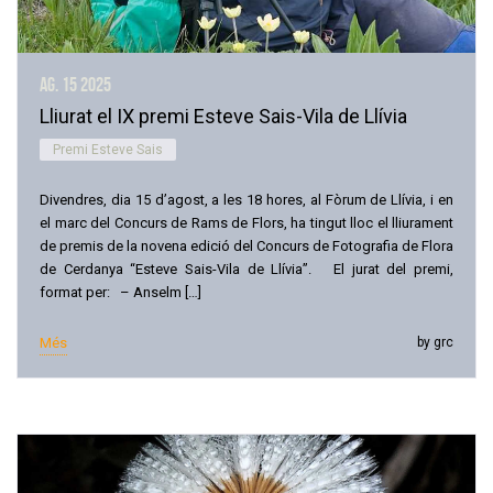
ag. 15
2025
Lliurat el IX premi Esteve Sais-Vila de Llívia
Premi Esteve Sais
Divendres, dia 15 d’agost, a les 18 hores, al Fòrum de Llívia, i en
el marc del Concurs de Rams de Flors, ha tingut lloc el lliurament
de premis de la novena edició del Concurs de Fotografia de Flora
de Cerdanya “Esteve Sais-Vila de Llívia”. El jurat del premi,
format per: – Anselm […]
Més
by grc