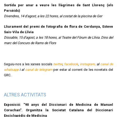
Sortida per anar a veure les llàgrimes de Sant Llorenç (els
Persèids)
Divendres, 14 d’agost, a les 22 hores, al costat de la piscina de Ger
Lliurament del premi de fotografia de flora de Cerdanya, Esteve
Sais-Vila de Llívia
Dissabte, 15 d’agost, a les 18 hores, al Teatre del Fòrum de Llívia. Dins del
marc del Concurs de Rams de Flors
Seguiu-nos a les xarxes socials
twitter
,
facebook
,
instagram,
al
canal de
whatsapp
i al
canal de telegram
per estar al corrent de les novetats del
GRC.
ALTRES ACTIVITATS
Exposició: “90 anys del Diccionari de Medicina de Manuel
Corachan”. Organitza la Societat Catalana del Diccionari
Enciclopèdic de Medicina