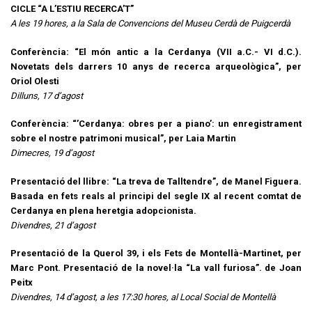
CICLE “A L’ESTIU RECERCA’T”
A les 19 hores, a la Sala de Convencions del Museu Cerdà de Puigcerdà
Conferència: “El món antic a la Cerdanya (VII a.C.- VI d.C.).
Novetats dels darrers 10 anys de recerca arqueològica”, per
Oriol Olesti
Dilluns, 17 d’agost
Conferència: “’Cerdanya: obres per a piano’: un enregistrament
sobre el nostre patrimoni musical”, per Laia Martin
Dimecres, 19 d’agost
Presentació del llibre: “La treva de Talltendre”, de Manel Figuera.
Basada en fets reals al principi del segle IX al recent comtat de
Cerdanya en plena heretgia adopcionista.
Divendres, 21 d’agost
Presentació de la Querol 39, i els Fets de Montellà-Martinet, per
Marc Pont. Presentació de la novel·la “La vall furiosa”. de Joan
Peitx
Divendres, 14 d’agost, a les 17:30 hores, al Local Social de Montellà