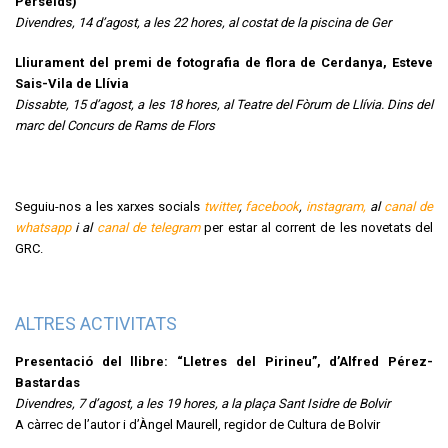
Persèids)
Divendres, 14 d’agost, a les 22 hores, al costat de la piscina de Ger
Lliurament del premi de fotografia de flora de Cerdanya, Esteve
Sais-Vila de Llívia
Dissabte, 15 d’agost, a les 18 hores, al Teatre del Fòrum de Llívia. Dins del
marc del Concurs de Rams de Flors
Seguiu-nos a les xarxes socials
twitter
,
facebook
,
instagram,
al
canal de
whatsapp
i al
canal de telegram
per estar al corrent de les novetats del
GRC.
ALTRES ACTIVITATS
Presentació del llibre: “Lletres del Pirineu”, d’Alfred Pérez-
Bastardas
Divendres, 7 d’agost, a les 19 hores, a la plaça Sant Isidre de Bolvir
A càrrec de l’autor i d’Àngel Maurell, regidor de Cultura de Bolvir