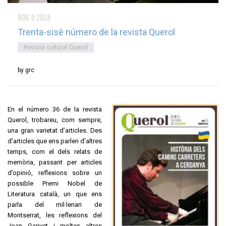
nov. 6
2024
Trenta-sisè número de la revista Querol
Revista cultural Querol
by grc
En el número 36 de la revista
Querol, trobareu, com sempre,
una gran varietat d’articles. Des
d’articles que ens parlen d’altres
temps, com el dels relats de
memòria, passant per articles
d’opinió, reflexions sobre un
possible Premi Nobel de
Literatura català, un que ens
parla del mil·lenari de
Montserrat, les reflexions del
Joan Ganyet i moltes altres