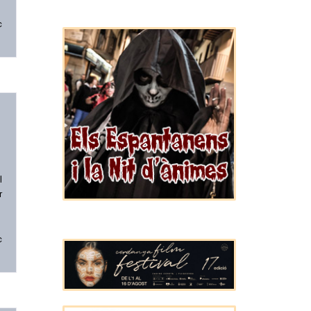
c
l
r
c