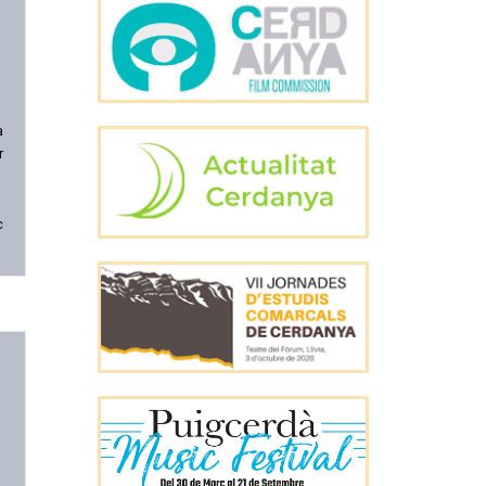
a
r
c