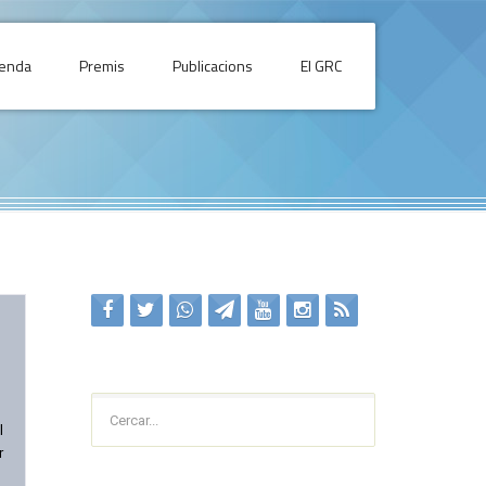
enda
Premis
Publicacions
El GRC
Cercar...
l
r