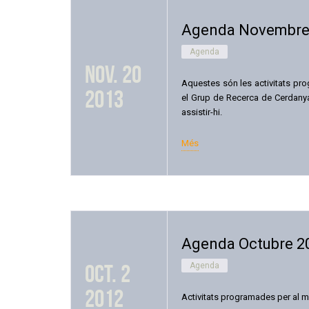
Agenda Novembre
Agenda
nov. 20
Aquestes són les activitats pr
2013
el Grup de Recerca de Cerdanya 
assistir-hi.
Més
Agenda Octubre 2
oct. 2
Agenda
2012
Activitats programades per al m