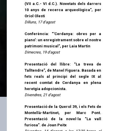
(VII a.C.- VI d.C.). Novetats dels darrers
10 anys de recerca arqueològica”, per
Oriol Olesti
Dilluns, 17 d’agost
Conferència: “’Cerdanya: obres per a
piano’: un enregistrament sobre el nostre
patrimoni musical”, per Laia Martin
Dimecres, 19 d’agost
Presentació del llibre: “La treva de
Talltendre”, de Manel Figuera. Basada en
fets reals al principi del segle IX al
recent comtat de Cerdanya en plena
heretgia adopcionista.
Divendres, 21 d’agost
Presentació de la Querol 39, i els Fets de
Montellà-Martinet, per Marc Pont.
Presentació de la novel·la “La vall
furiosa”. de Joan Peitx