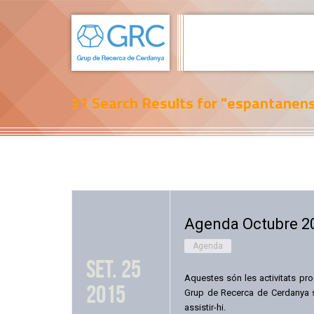
31 Search Results for
"espantanen
Agenda Octubre 2
Agenda
set. 25
Aquestes són les activitats pro
2015
Grup de Recerca de Cerdanya só
assistir-hi.