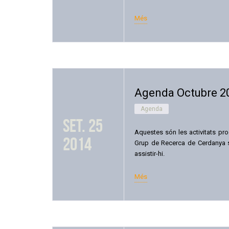
Més
Agenda Octubre 2
Agenda
set. 25
Aquestes són les activitats pro
2014
Grup de Recerca de Cerdanya só
assistir-hi.
Més