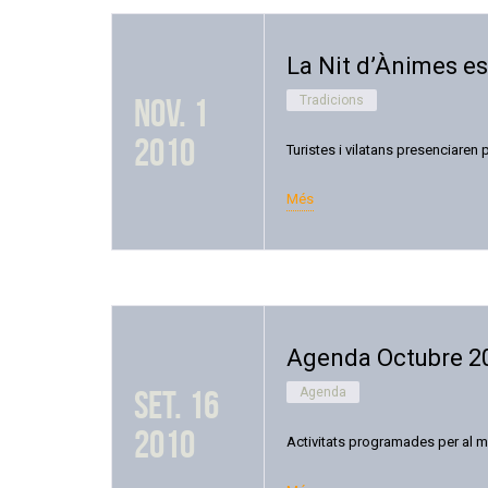
La Nit d’Ànimes es
nov. 1
Tradicions
2010
Turistes i vilatans presenciaren
Més
Agenda Octubre 2
set. 16
Agenda
2010
Activitats programades per al m