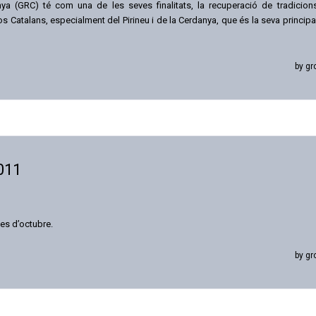
a (GRC) té com una de les seves finalitats, la recuperació de tradicion
 Catalans, especialment del Pirineu i de la Cerdanya, que és la seva principa
by gr
011
es d’octubre.
by gr