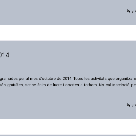
by gr
014
gramades per al mes d’octubre de 2014. Totes les activitats que organitza e
n gratuïtes, sense ànim de lucre i obertes a tothom. No cal inscripció pe
by gr