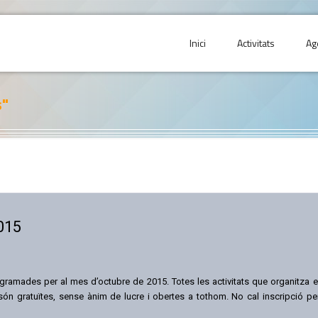
Inici
Activitats
Ag
s"
015
gramades per al mes d’octubre de 2015. Totes les activitats que organitza e
n gratuïtes, sense ànim de lucre i obertes a tothom. No cal inscripció pe