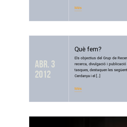
Més
Què fem?
Els objectius del Grup de Recerc
abr. 3
recerca, divulgació i publicació
tasques, destaquen les següents
2012
Cerdanya i el […]
Més