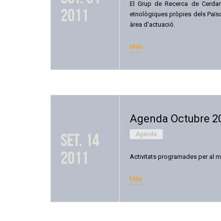
El Grup de Recerca de Cerdany
2011
etnològiques pròpies dels Països
àrea d’actuació.
Més
Agenda Octubre 2
set. 14
Agenda
2011
Activitats programades per al m
Més