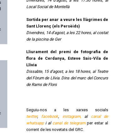
Divendres, 14 d’agost, a les 17:30 hores, al
s
Local Social de Montellà
l
Sortida per anar a veure les llàgrimes de
Sant Llorenç (els Persèids)
c
Divendres, 14 d’agost, a les 22 hores, al costat
de la piscina de Ger
Lliurament del premi de fotografia de
flora de Cerdanya, Esteve Sais-Vila de
Llívia
Dissabte, 15 d’agost, a les 18 hores, al Teatre
del Fòrum de Llívia. Dins del marc del Concurs
de Rams de Flors
Seguiu-nos a les xarxes socials
c
twitter
,
facebook
,
instagram,
al
canal de
whatsapp
i al
canal de telegram
per estar al
corrent de les novetats del GRC.